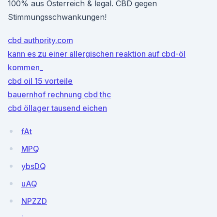
100% aus Österreich & legal. CBD gegen
Stimmungsschwankungen!
cbd authority.com
kann es zu einer allergischen reaktion auf cbd-öl
kommen_
cbd oil 15 vorteile
bauernhof rechnung cbd thc
cbd öllager tausend eichen
fAt
MPQ
ybsDQ
uAQ
NPZZD