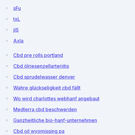
sFu
txL
jIS
Axla
Cbd pre rolls portland
Cbd ölriesenzellarteriitis
Cbd sprudelwasser denver
Wahre glückseligkeit cbd fällt
Wo wird charlottes webhanf angebaut
Medterra cbd beschwerden
Ganzheitliche bio-hanf-unternehmen
Cbd oil wyomissing pa