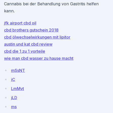
Cannabis bei der Behandlung von Gastritis helfen
kann.
jfk airport cbd oil
cbd brothers gutschein 2018
cbd ölwechselwirkungen mit lipitor
austin und kat cbd review
cbd die 1 zu 1 vorteile
wie man cbd wasser zu hause macht
mSsNT
iC
LmMvt
jLD
ms