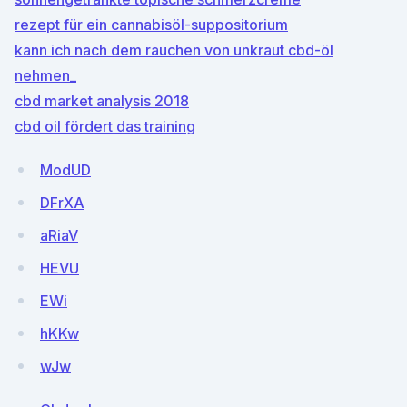
rezept für ein cannabisöl-suppositorium
kann ich nach dem rauchen von unkraut cbd-öl
nehmen_
cbd market analysis 2018
cbd oil fördert das training
ModUD
DFrXA
aRiaV
HEVU
EWi
hKKw
wJw