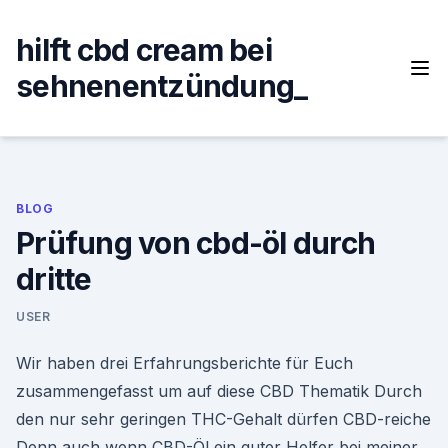
Skip
to
hilft cbd cream bei
content
sehnenentzündung_
BLOG
Prüfung von cbd-öl durch
dritte
USER
Wir haben drei Erfahrungsberichte für Euch
zusammengefasst um auf diese CBD Thematik Durch
den nur sehr geringen THC-Gehalt dürfen CBD-reiche
Denn auch wenn CBD-Öl ein guter Helfer bei meiner