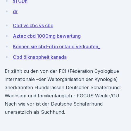
sTGDn
dr
Cbd vs cbc vs cbg
Aztec cbd 1000mg bewertung
Können sie cbd-öl in ontario verkaufen_
Cbd ölknappheit kanada
Er zählt zu den von der FCI (Fédération Cyologique
internationale –der Weltorganisation der Kynologie)
anerkannten Hunderassen Deutscher Schäferhund:
Wachsam und familientauglich - FOCUS Wegler/GU
Nach wie vor ist der Deutsche Schäferhund
unersetzlich als Suchhund.