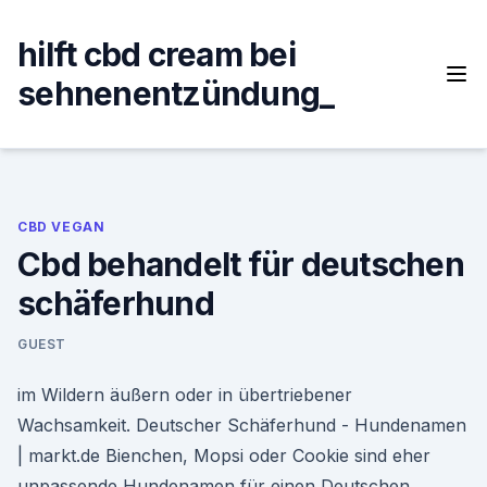
Skip
to
hilft cbd cream bei
content
sehnenentzündung_
CBD VEGAN
Cbd behandelt für deutschen
schäferhund
GUEST
im Wildern äußern oder in übertriebener
Wachsamkeit. Deutscher Schäferhund - Hundenamen
| markt.de Bienchen, Mopsi oder Cookie sind eher
unpassende Hundenamen für einen Deutschen