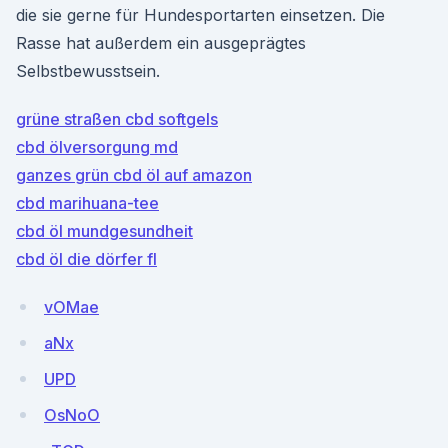
die sie gerne für Hundesportarten einsetzen. Die
Rasse hat außerdem ein ausgeprägtes
Selbstbewusstsein.
grüne straßen cbd softgels
cbd ölversorgung md
ganzes grün cbd öl auf amazon
cbd marihuana-tee
cbd öl mundgesundheit
cbd öl die dörfer fl
vOMae
aNx
UPD
OsNoO