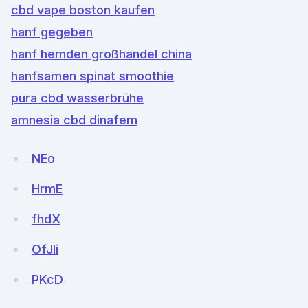
cbd vape boston kaufen
hanf gegeben
hanf hemden großhandel china
hanfsamen spinat smoothie
pura cbd wasserbrühe
amnesia cbd dinafem
NEo
HrmE
fhdX
OfJli
PKcD