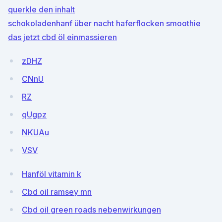
querkle den inhalt
schokoladenhanf über nacht haferflocken smoothie
das jetzt cbd öl einmassieren
zDHZ
CNnU
RZ
qUgpz
NKUAu
VSV
Hanföl vitamin k
Cbd oil ramsey mn
Cbd oil green roads nebenwirkungen